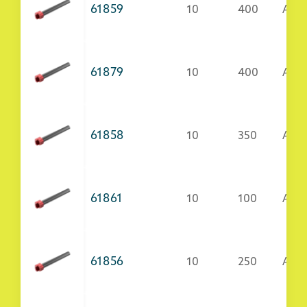
61859
10
400
Acci
61879
10
400
AISI
61858
10
350
Acci
61861
10
100
Acci
61856
10
250
Acci