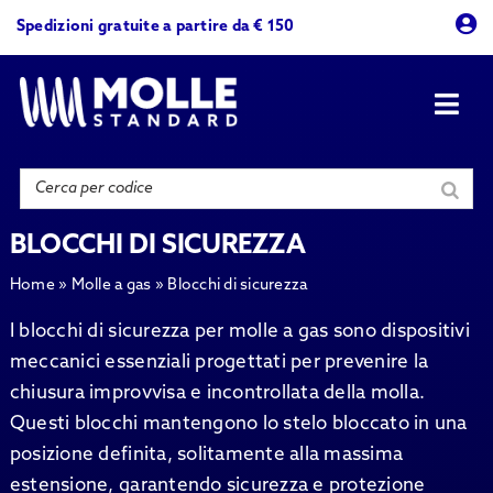
Skip
Spedizioni gratuite a partire da € 150
to
content
Togg
Navi
Prodotti
Azienda
BLOCCHI DI SICUREZZA
Home
»
Molle a gas
»
Blocchi di sicurezza
Contattaci
I blocchi di sicurezza per molle a gas sono dispositivi
meccanici essenziali progettati per prevenire la
chiusura improvvisa e incontrollata della molla.
Questi blocchi mantengono lo stelo bloccato in una
posizione definita, solitamente alla massima
estensione, garantendo sicurezza e protezione