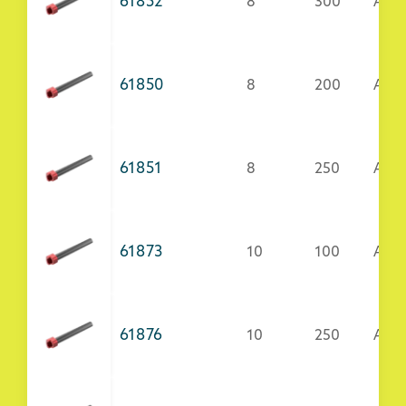
61852
8
300
Acci
61850
8
200
Acci
61851
8
250
Acci
61873
10
100
AISI
61876
10
250
AISI