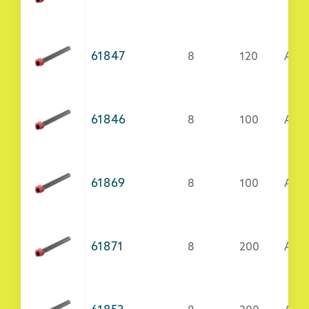
61847
8
120
Acci
61846
8
100
Acci
61869
8
100
AISI
61871
8
200
AISI