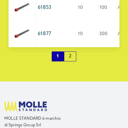
61853
10
100
Acci
61877
10
300
AISI
1
2
MOLLE STANDARD è marchio
di Springs Group Srl