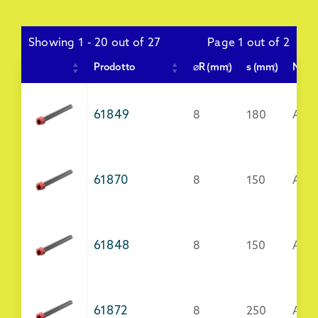
Showing 1 - 20 out of 27
Page 1 out of 2
Prodotto
⌀R (mm)
s (mm)
Mtr
61849
8
180
Acci
61870
8
150
AISI
61848
8
150
Acci
61872
8
250
AISI