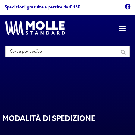
Skip
Spedizioni gratuite a partire da € 150
to
content
Togg
Navi
Prodotti
Azienda
Contattaci
MODALITÀ DI SPEDIZIONE