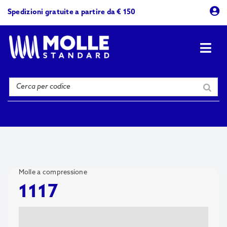
Skip
Spedizioni gratuite a partire da € 150
to
content
Togg
Navi
Prodotti
Azienda
Contattaci
Molle a compressione
1117