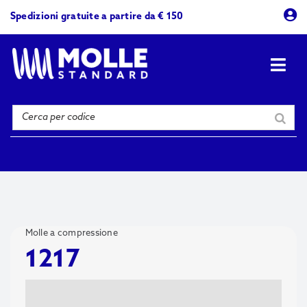
Skip
Spedizioni gratuite a partire da € 150
to
content
Togg
Navi
Prodotti
Azienda
Contattaci
Molle a compressione
1217