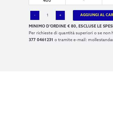
400
*
AGGIUNGI AL CA
1741
quantità
MINIMO D’ORDINE € 80, ESCLUSE LE SPES
Per richieste di quantità superiori o se non
377 0461231
o tramite e-mail:
mollestanda