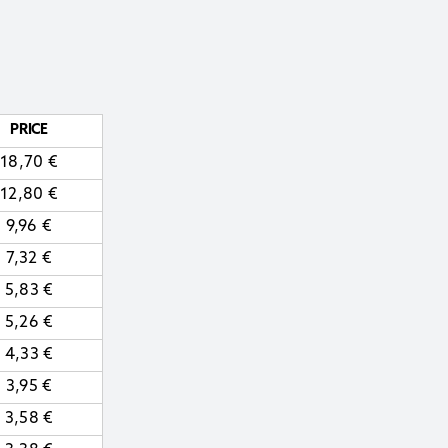
PRICE
18,70
€
12,80
€
9,96
€
7,32
€
5,83
€
5,26
€
4,33
€
3,95
€
3,58
€