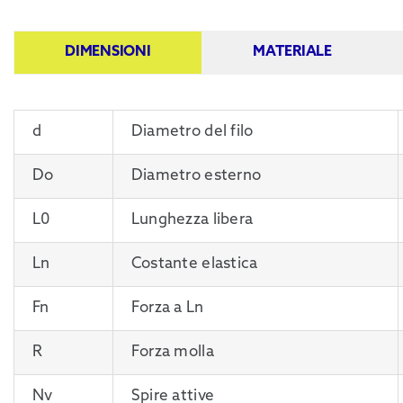
DIMENSIONI
MATERIALE
d
Diametro del filo
Do
Diametro esterno
L0
Lunghezza libera
Ln
Costante elastica
Fn
Forza a Ln
R
Forza molla
Nv
Spire attive