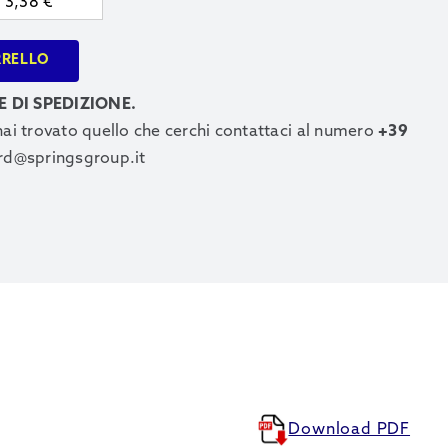
3,38
€
RRELLO
E DI SPEDIZIONE.
 hai trovato quello che cerchi contattaci al numero
+39
rd@springsgroup.it
Download PDF