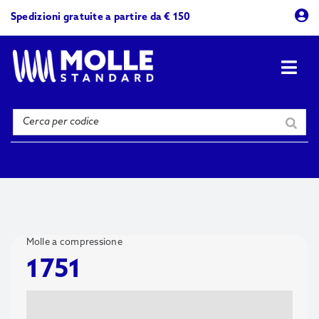
Skip
Spedizioni gratuite a partire da € 150
to
content
Togg
Navi
Prodotti
Azienda
Contattaci
Molle a compressione
1751