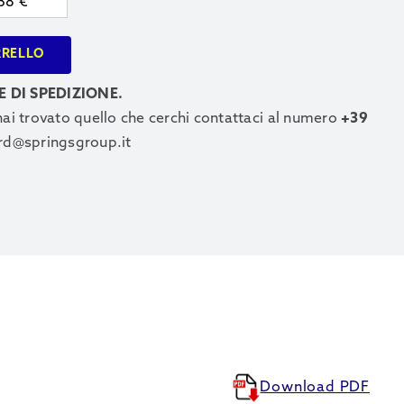
,38
€
RRELLO
E DI SPEDIZIONE.
 hai trovato quello che cerchi contattaci al numero
+39
rd@springsgroup.it
Download PDF