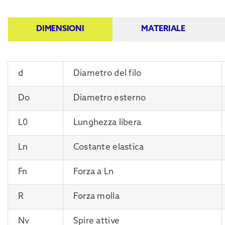
DIMENSIONI
MATERIALE
d
Diametro del filo
Do
Diametro esterno
L0
Lunghezza libera
Ln
Costante elastica
Fn
Forza a Ln
R
Forza molla
Nv
Spire attive