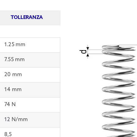
TOLLERANZA
1.25 mm
7.55 mm
20 mm
14 mm
74 N
12 N/mm
8,5