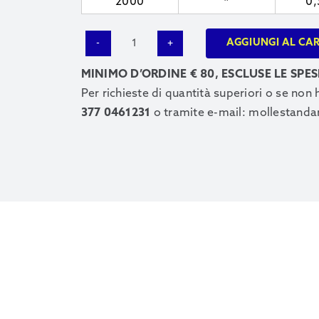
2000
*
0
AGGIUNGI AL CA
2941
quantità
MINIMO D’ORDINE € 80, ESCLUSE LE SPES
Per richieste di quantità superiori o se non
377 0461231
o tramite e-mail:
mollestanda