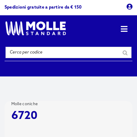
Skip
Spedizioni gratuite a partire da € 150
to
content
Togg
Navi
Prodotti
Azienda
Contattaci
Molle coniche
6720