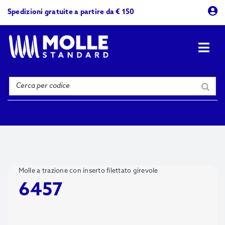
Skip
Spedizioni gratuite a partire da € 150
to
content
Togg
Navi
Prodotti
Azienda
Contattaci
Molle a trazione con inserto filettato girevole
6457