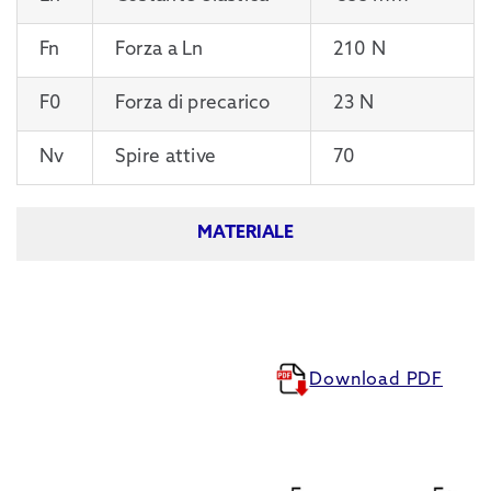
Fn
Forza a Ln
210 N
F0
Forza di precarico
23 N
Nv
Spire attive
70
MATERIALE
Download PDF