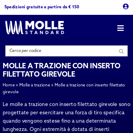
Skip
Spedizioni gratuite a partire da € 150
to
content
Togg
Navi
Prodotti
Azienda
MOLLE A TRAZIONE CON INSERTO
FILETTATO GIREVOLE
Contattaci
Home
»
Molle a trazione
»
Molle a trazione con inserto filettato
girevole
Le molle a trazione con inserto filettato girevole sono
progettate per esercitare una forza di tiro specifica
quando vengono estese fino a una determinata
lunghezza. Ogni estremità è dotata di inserti