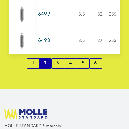
6499
3.5
32
255
6493
3.5
27
255
1
2
3
4
5
6
MOLLE STANDARD è marchio