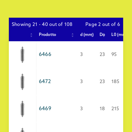
Showing 21 - 40 out of 108
Page 2 out of 6
Prodotto
d (mm)
Do
L0 (mm)
6466
3
23
95
6472
3
23
185
6469
3
18
215